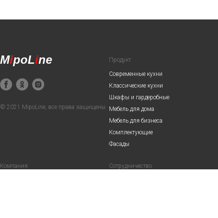
M
i
poL
i
ne
Продукт
Современные кухни
Классические кухни
Шкафы и гардеробные
© 2021 MipoLine, все права защищены
Мебель для дома
Мебель для бизнеса
Комплектующие
Фасады
Компания
Сотрудничество
О нас
Дилерам
Акции
Дизайнерам и архитекторам
Сервис
Наши партнеры
Вопросы-ответы
Вакансии