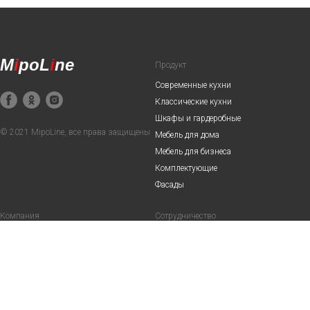
M
i
poL
i
ne
Продукт
Современные кухни
Классические кухни
Шкафы и гардеробные
© 2021 MipoLine, все права защищены
Мебель для дома
Мебель для бизнеса
Комплектующие
Фасады
Компания
Сотрудничество
О нас
Дилерам
Акции
Дизайнерам и архитекторам
Сервис
Наши партнеры
Вопросы-ответы
Вакансии
Выполненные проекты