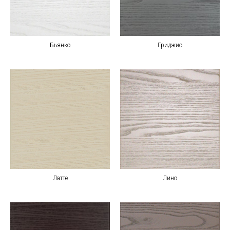
Бьянко
Гриджио
Латте
Лино