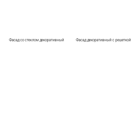
Фасад со стеклом декоративный
Фасад декоративный с решеткой