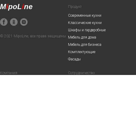
M
i
poL
i
ne
Продукт
Современные кухни
Классические кухни
Шкафы и гардеробные
© 2021 MipoLine, все права защищены
Мебель для дома
Мебель для бизнеса
Комплектующие
Фасады
Компания
Сотрудничество
О нас
Дилерам
Акции
Дизайнерам и архитекторам
Сервис
Наши партнеры
Вопросы-ответы
Вакансии
Выполненные проекты
Контакты