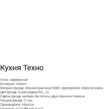
Кухня Техно
Стиль: современный
Коллекция: Элегант
Материал фасада: сборный рамочный МДФ с фрезеровкой, покрытие эмаль
Цвет фасада: по раскладкам RAL, CS
Отделка фасада: матовая, без патины, двухсторонняя покраска
Толщина фасада: 22 мм
Производитель: MipoLine
Стоимость: от 20 488 руб за п/м